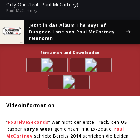
ful
Only One (feat. Paul McCartney)
Paul McCartney
Jetzt in das Album
The Boys of
Dungeon Lane
von Paul McCartney
reinhören
Streamen und Downloaden
Videoinformation
“
FourFiveSeconds
” war nicht der erste Track, den US-
Rapper
Kanye West
gemeinsam mit Ex-Beatle
Paul
McCartney
schrieb: Bereits
2014
schrieben die beiden