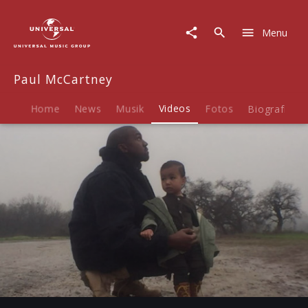
Paul
McCartney
Menu
|
Video
|
Paul McCartney
Only
One
(feat.
Home
News
Musik
Videos
Fotos
Biografie
Paul
McCartney)
Play
03:04
Play
Mute
Ent