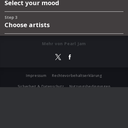
Mehr von Pearl Jam
Impressum
Rechtevorbehaltserklärung
Sicherheit & Datenschutz
Nutzungsbedingungen
Journalistenlounge
Für Geschäftspartner
Barrierefreiheit Statement
© Copyright 2026 Universal Music Group N.V. All Rights
Reserved.