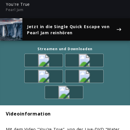
ful
You're True
Pearl Jam
Jetzt in die Single
Quick Escape
von
Pearl Jam reinhören
Streamen und Downloaden
Videoinformation
Mit dem Video “You’re True”, von der Live-DVD “Water