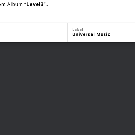
em Album “
Level3
”..
Label
Universal Music