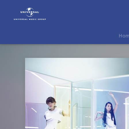
Perfume
|
Musik
|
LEVEL3
Ho