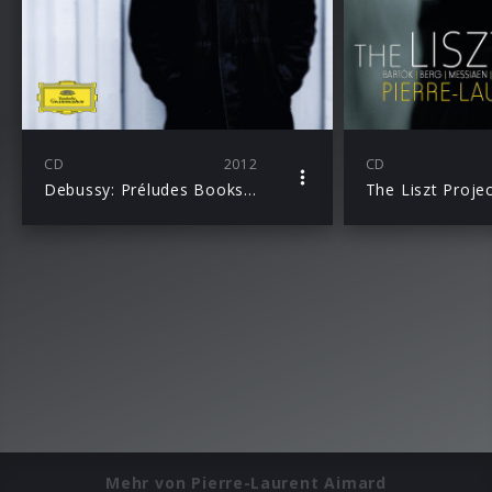
CD
2012
CD
Debussy: Préludes Books 1 & 2
The Liszt Proje
Mehr von Pierre-Laurent Aimard