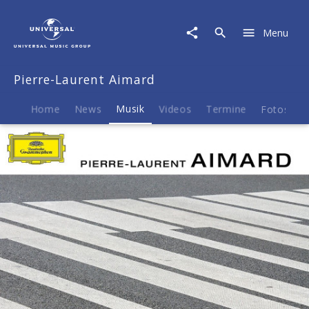
Pierre-
Laurent
Menu
Aimard
|
Musik
Pierre-Laurent Aimard
|
Bach:
Das
Home
News
Musik
Videos
Termine
Fotos
B
Wohltemperierte
Klavier