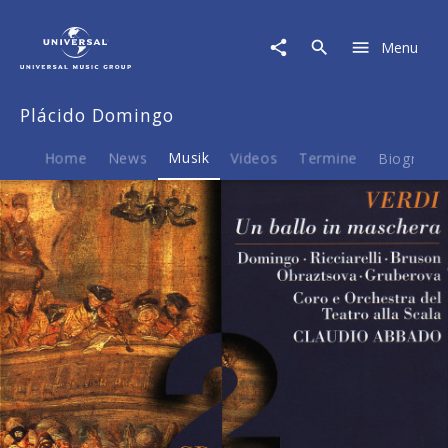
Plácido
Domingo
Menu
|
Musik
|
Plácido Domingo
Ein
Maskenball
Home
News
Musik
Videos
Termine
Biografie