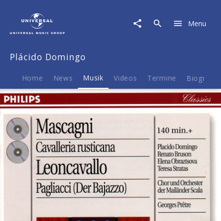
Plácido
Domingo
Menu
|
Musik
|
Plácido Domingo
Mascagni:
Cavalleria
Rusticana/Leoncavallo:
Home
News
Musik
Videos
Termine
Biografie
Pagliacci