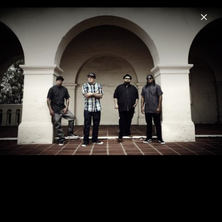
Menu
P.O.D.
Home
News
Musik
Videos
Fotos
P.O.D.