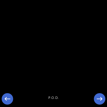
Ähnliche Künstler wie P.O.D.
P.O.D.