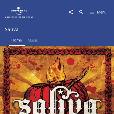
Saliva
|
Menu
Musik
&
Merch
Saliva
Home
Musik