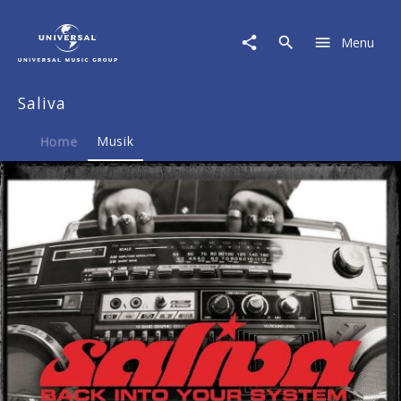
Saliva
|
Menu
Musik
|
Back
Saliva
Into
Your
System
Home
Musik