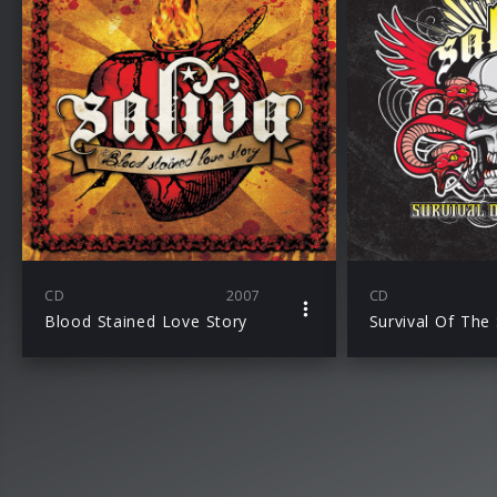
CD
2007
CD
Blood Stained Love Story
Survival Of The 