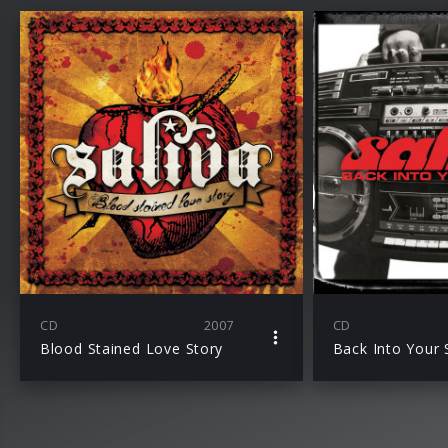
CD
2007
CD
Blood Stained Love Story
Back Into Your