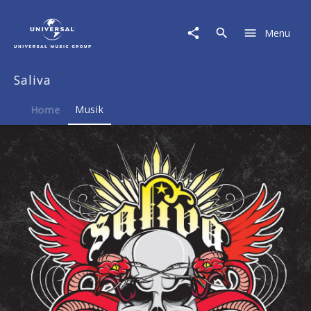
Saliva
|
Menu
Musik
|
Survival
Saliva
Of
The
Sickest
Home
Musik