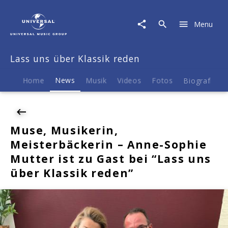
Lass
uns
Menu
über
Klassik
reden
Lass uns über Klassik reden
|
News
|
Home
News
Musik
Videos
Fotos
Biografie
Muse,
Musikerin,
Meisterbäckerin
-
Muse, Musikerin,
Anne-
Meisterbäckerin – Anne-Sophie
Sophie
Mutter
Mutter ist zu Gast bei “Lass uns
ist
über Klassik reden”
zu
Gast
bei
"Lass
uns