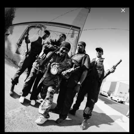
Menu
Public Enemy
Home
News
Musik
Videos
Fotos
Pressebilder 2020