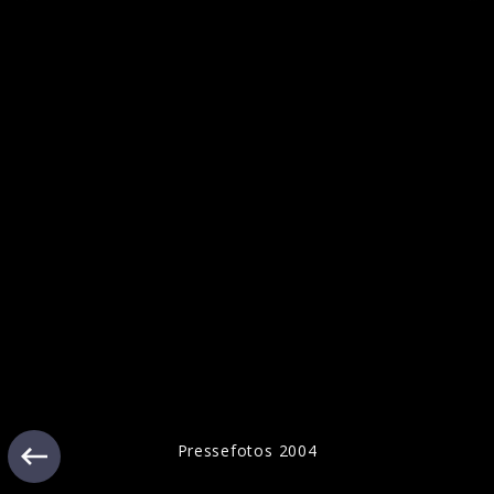
Pressefotos 2004
Ähnliche Künstler wie Public Enemy
Pressefotos 2004