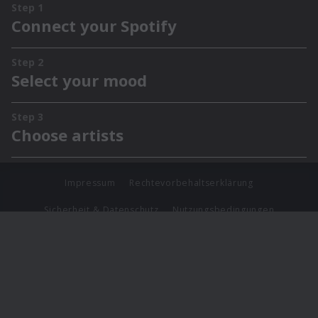
Impressum
Rechtevorbehaltserklärung
Sicherheit & Datenschutz
Nutzungsbedingungen
Journalistenlounge
Für Geschäftspartner
Barrierefreiheit Statement
© Copyright 2026 Universal Music Group N.V. All Rights
Reserved.