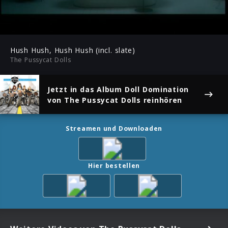
-04:12
Play
Mute
Ent
ful
Hush Hush, Hush Hush (incl. slate)
The Pussycat Dolls
Jetzt in das Album
Doll Domination
von The Pussycat Dolls reinhören
Streamen und Downloaden
Hier bestellen