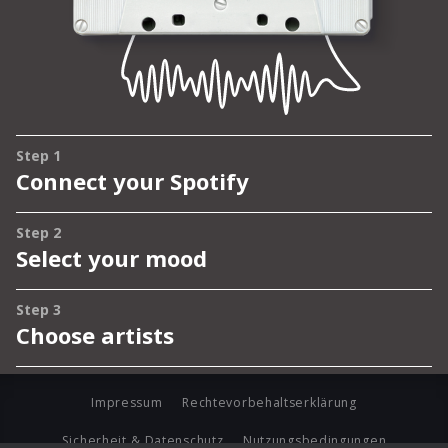
Impressum
Rechtevorbehaltserklärung
Sicherheit & Datenschutz
Nutzungsbedingungen