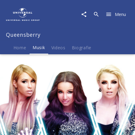
Queensberry
|
Menu
Musik
|
Girl
Queensberry
Like
Me
(Maxi)
Home
Musik
Videos
Biografie