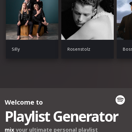
Silly
Rosenstolz
Bos