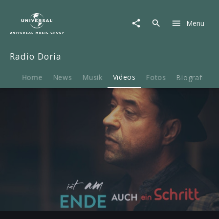
Radio
Doria
Menu
|
Video
|
Radio Doria
Jeder
meiner
Fehler
Home
News
Musik
Videos
Fotos
Biografie
(Lyric
Video)
Play
-03:14
Play
Mute
Ent