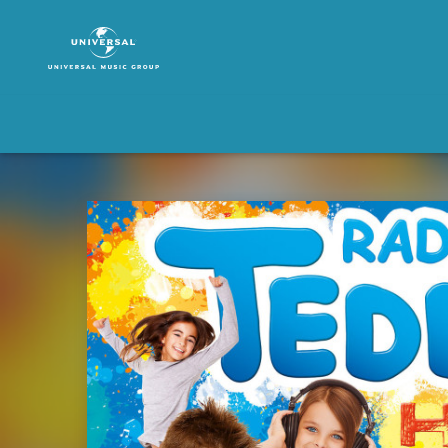
Radio
Teddy
|
Musik
|
Radio
Teddy
Hits
Vol.
20