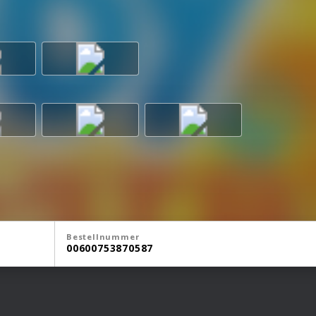
Bestellnummer
00600753870587