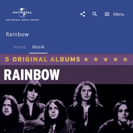
Rainbow
|
Menu
Musik
|
5
Rainbow
Original
Albums
Home
Musik