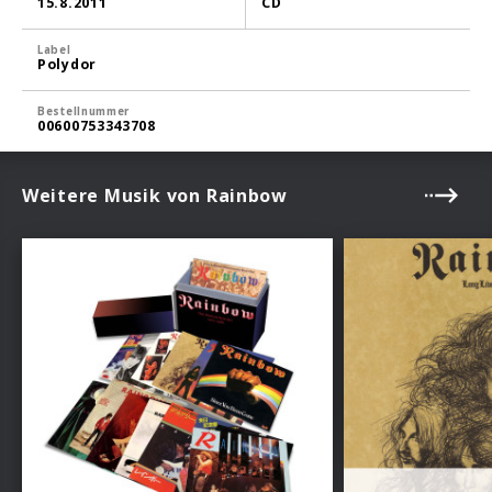
15.8.2011
CD
Label
Polydor
Bestellnummer
00600753343708
Weitere Musik von Rainbow