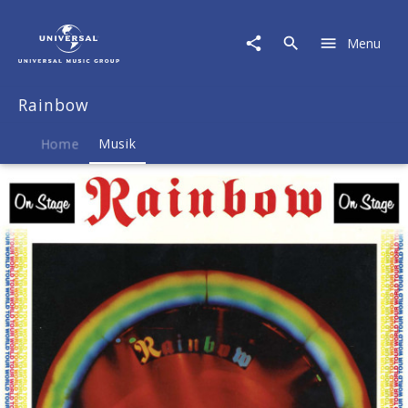
Rainbow
|
Menu
Musik
|
On
Rainbow
Stage
Home
Musik