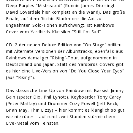
Deep Purples “Mistreated“ (Ronnie James Dio singt
David Coverdale hier komplett an die Wand). Das große
Finale, auf dem Ritchie Blackmore die Axt zu
ungeahnten Solo-Höhen aufschwingt, ist Rainbows
Cover vom Yardbirds-Klassiker “Still I´m Sad“.
CD−2 der neuen Deluxe Edition von “On Stage“ brilliert
mit Alternate-Versionen der Albumtracks, ebenfalls aus
Rainbows damaliger “Rising“-Tour, aufgenommen in
Deutschland und Japan. Statt des Yardbirds-Covers gibt
es hier eine Live-Version von “Do You Close Your Eyes“
(aus “Rising“).
Das klassische Line-Up von Rainbow mit Bassist Jimmy
Bain (später Dio, Phil Lynott), Keyboarder Tony Carey
(Peter Maffay) und Drummer Cozy Powell (Jeff Beck,
Brian May, Thin Lizzy) – hier kommt es klanglich so gut
wie nie rüber – auf rund zwei Stunden stürmischem
Live-Metal vom Feinsten.