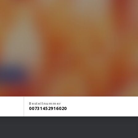
Bestellnummer
00731452916020