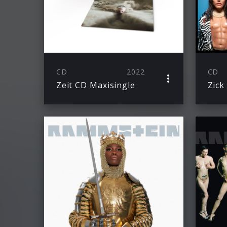
CD
2022
CD
Zeit CD Maxisingle
Zick