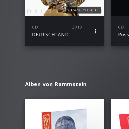
2 Track im Digi CD
CD
2019
CD
DEUTSCHLAND
Puss
Alben von Rammstein