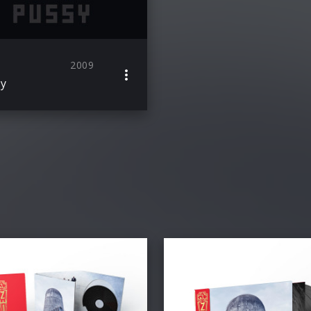
2009
y