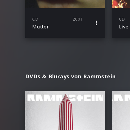
CD
2001
CD
Mutter
Live
DVDs & Blurays von Rammstein