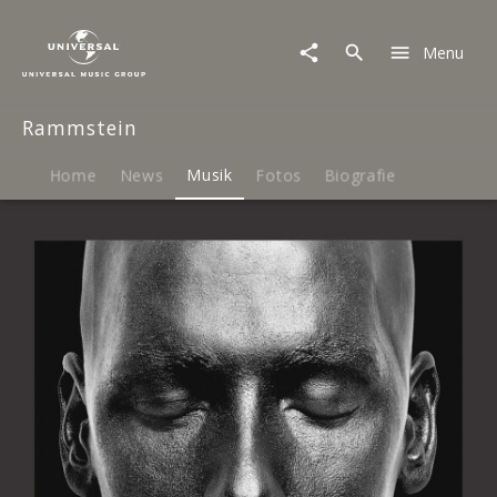
Rammstein
|
Menu
Musik
|
Videos
Rammstein
1995-
2012
Home
News
Musik
Fotos
Biografie