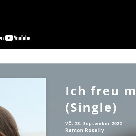
eo zum Ohrwurm
„Ich freu mich so auf dich“
wurde
 gedreht – auch weil beide Albumtitel inhaltlich auf
dir fühl' ich mich geborgen, denk' keinen Moment an
h freu mich so auf dich“ ihren romantischen Höhepun
Augen seh’n,
rme nehmen.
Ich freu m
(Single)
ste Song des Albums
VÖ:
23. September 2022
 kein Geheimnis daraus, dass seine berührenden Son
Ramon Roselly