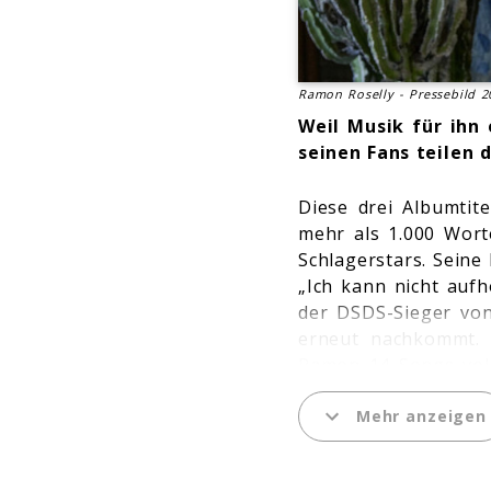
Ramon Roselly - Pressebild 2
Weil Musik für ihn
seinen Fans teilen 
Diese drei Albumtit
mehr als 1.000 Wort
Schlagerstars. Seine 
„Ich kann nicht auf
der DSDS-Sieger von
erneut nachkommt. G
Ramon 14 Songs voll
nämlich
„Träume leb
Mehr anzeigen
weckt und Herzen e