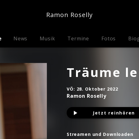
Ramon Roselly
e
News
Musik
Termine
Fotos
Biog
Träume le
VÖ:
28. Oktober 2022
Ramon Roselly
Jetzt reinhören
Streamen und Downloaden