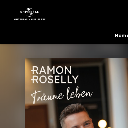
Ramon
Roselly
|
Musik
&
Hom
Merch