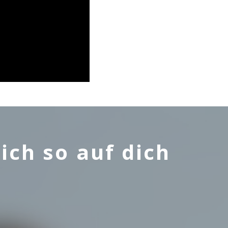
 ebenfalls in der
einander aufbauen.
 Morgen“
aus „Bella
kt – und ihr Happy
ich so auf dich
gs ein Spiegelbild