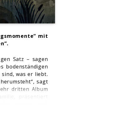
lingsmomente“ mit
n“.
igen Satz – sagen
des bodenständigen
 sind, was er liebt
.
 herumsteht“, sagt
ehr dritten Album
ilie, präsentiert
glich machen darf:
tiert, Reisefieber