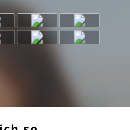
h ein romantisches
nschein. Mit der
ne Nummer−1-Single,
natliche Spotify-
klicheren Seite –
ages doch noch in
äumen davon, dass
“
ttenreich sein und
eig mit ein“
zeigt
chwerten Tag,
„der
ich so