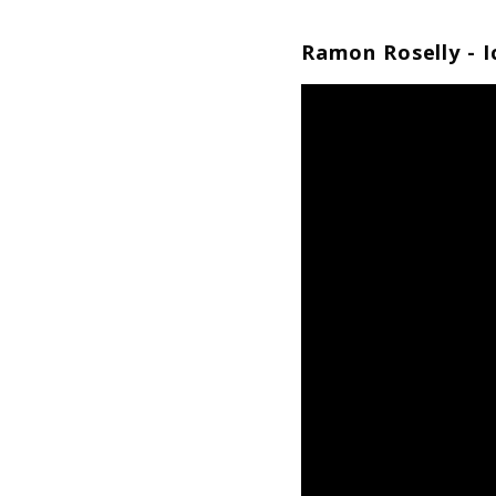
„Bella Vita“: Ramo
Ramon Roselly - I
Ramon weiß, dass jed
nur so strotzende E
Sommerhit
„Bella V
bereits als Single 
der Stimme lässt 
erstrahlen. Wenn R
möchte man mit ihm
hat der Merseburger
Darin teilt Ramon m
von gutem Essen übe
Vespa.
Valencia-Doppelpac