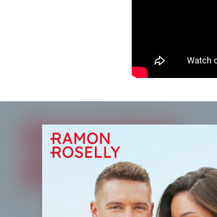
Der Clou: Das Vid
spanischen Metropole
Die Erkenntnis „
Bei 
Vita“, findet in „Ic
End.
Ich werd' dir in die 
und dich in meine A
Der wohl emotional
Ramon Roselly macht