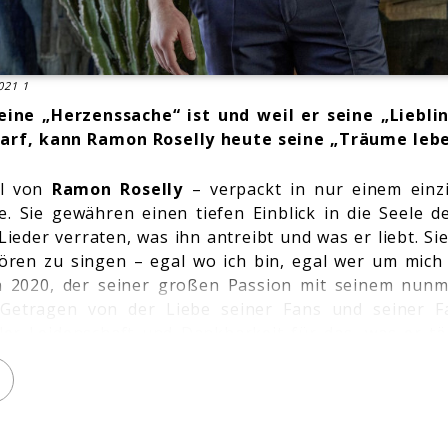
021 1
 eine „Herzenssache“ ist und weil er seine „Lieb
darf, kann Ramon Roselly heute seine „Träume lebe
el von
Ramon Roselly
– verpackt in nur einem einz
e. Sie gewähren einen tiefen Einblick in die Seele 
Lieder verraten, was ihn antreibt und was er liebt. Sie
hören zu singen – egal wo ich bin, egal wer um mich
 2020, der seiner großen Passion mit seinem nunm
etragen von der Liebe seiner Fans und seiner Fam
er Leidenschaft und Dankbarkeit für das, was er tä
en“ (VÖ: 28.10)
Ein Album, das Lebensfreude transpor
rwärmt.