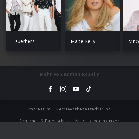
Feuerherz
Maite Kelly
Vinc
Mehr von Ramon Roselly
Impressum
Rechtevorbehaltserklärung
Sicherheit & Datenschutz
Nutzungsbedingungen
Journalistenlounge
Für Geschäftspartner