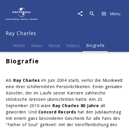
Ray
Charles
Menu
|
Biografie
Ray Charles
Home
News
Musik
Videos
Biografie
Biografie
Als
Ray Charles
im Juni 2004 starb, verlor die Musikwelt
eine ihrer schillerndsten Persönlichkeiten. Einen genialen
Künstler, der im Laufe seiner Karriere zahlreiche
stilistische Grenzen überschritten hatte. Am 23.
September 2010 wäre
Ray Charles 80 Jahre
alt
geworden. Und
Concord Records
hat den Jubiläumstag
mit einem ganz besonderen Geschenk für alle Fans des
“Father of Soul” gefeiert: mit der Veröffentlichung des