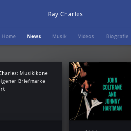
Ray Charles
Home
News
Musik
Videos
Biografie
Charles: Musikikone
eigener Briefmarke
rt