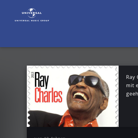
Ray
Charles
|
News
Ray 
mit 
geeh