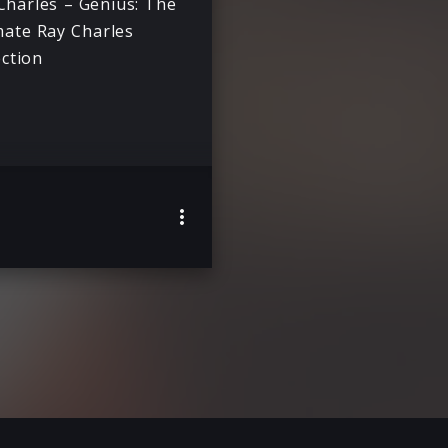
Charles – Genius: The
mate Ray Charles
ection