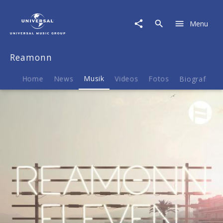
Reamonn
|
Menu
Musik
|
Eleven
Reamonn
Home
News
Musik
Videos
Fotos
Biografie