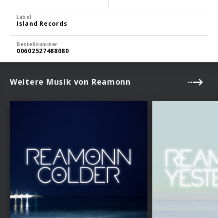
Label
Island Records
Bestellnummer
00602527488080
Weitere Musik von Reamonn