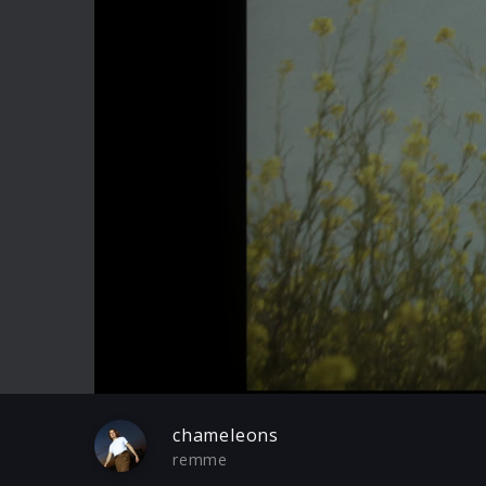
Play
chameleons
remme