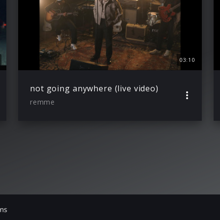
03:10
not going anywhere (live video)
remme
ns