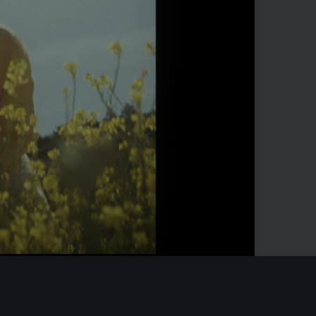
02:45
Mute
Enter
fullscreen