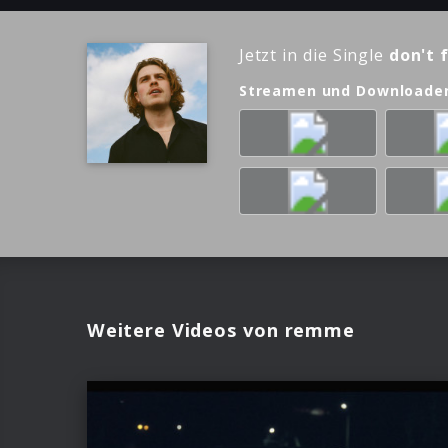
Jetzt in die Single
don't 
Streamen und Downloade
Weitere Videos von remme