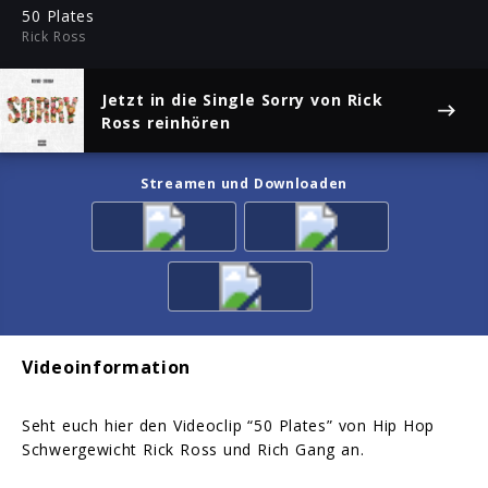
ful
50 Plates
Rick Ross
Jetzt in die Single
Sorry
von Rick
Ross reinhören
Streamen und Downloaden
Videoinformation
Seht euch hier den Videoclip “50 Plates” von Hip Hop
Schwergewicht Rick Ross und Rich Gang an.