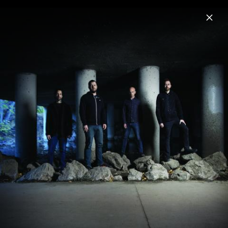
Menu
Rise Against
Home
News
Musik
Videos
Fotos
Biografie
Pressefotos 2017