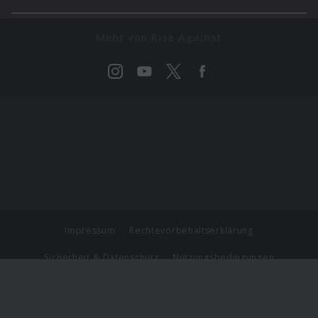
Mehr von Rise Against
Impressum
Rechtevorbehaltserklärung
Sicherheit & Datenschutz
Nutzungsbedingungen
Journalistenlounge
Für Geschäftspartner
Barrierefreiheit Statement