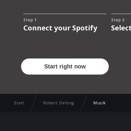
Start
Robert Delong
Musik