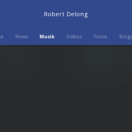
Robert Delong
me
News
Musik
Videos
Fotos
Biog