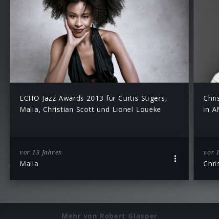
ECHO Jazz Awards 2013 für Curtis Stigers,
Chri
Malia, Christian Scott und Lionel Loueke
in A
vor 13 Jahren
vor 
Malia
Chri
Mehr von Robert Glasper