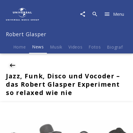
Robert
Glasper
Menu
|
News
|
Robert Glasper
Jazz,
Funk,
Disco
Home
News
Musik
Videos
Fotos
Biografie
und
Vocoder
–
das
Jazz, Funk, Disco und Vocoder –
Robert
das Robert Glasper Experiment
Glasper
Experiment
so relaxed wie nie
so
relaxed
wie
nie