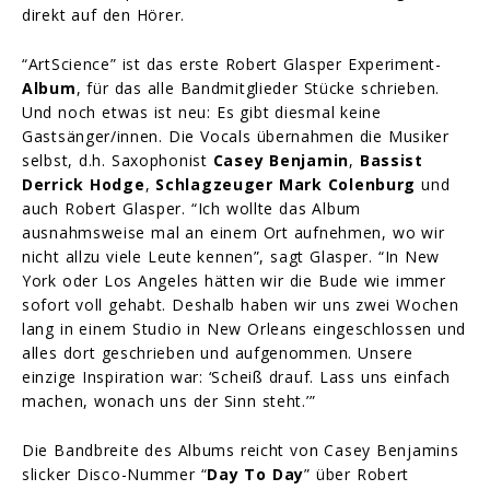
direkt auf den Hörer.
“ArtScience” ist das erste Robert Glasper Experiment-
Album
, für das alle Bandmitglieder Stücke schrieben.
Und noch etwas ist neu: Es gibt diesmal keine
Gastsänger/innen. Die Vocals übernahmen die Musiker
selbst, d.h. Saxophonist
Casey Benjamin
,
Bassist
Derrick Hodge
,
Schlagzeuger Mark Colenburg
und
auch Robert Glasper. “Ich wollte das Album
ausnahmsweise mal an einem Ort aufnehmen, wo wir
nicht allzu viele Leute kennen”, sagt Glasper. “In New
York oder Los Angeles hätten wir die Bude wie immer
sofort voll gehabt. Deshalb haben wir uns zwei Wochen
lang in einem Studio in New Orleans eingeschlossen und
alles dort geschrieben und aufgenommen. Unsere
einzige Inspiration war: ‘Scheiß drauf. Lass uns einfach
machen, wonach uns der Sinn steht.’”
Die Bandbreite des Albums reicht von Casey Benjamins
slicker Disco-Nummer “
Day To Day
” über Robert