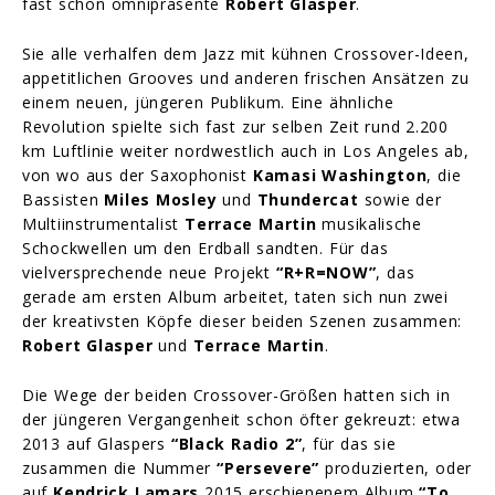
fast schon omnipräsente
Robert Glasper
.
Sie alle verhalfen dem Jazz mit kühnen Crossover-Ideen,
appetitlichen Grooves und anderen frischen Ansätzen zu
einem neuen, jüngeren Publikum. Eine ähnliche
Revolution spielte sich fast zur selben Zeit rund 2.200
km Luftlinie weiter nordwestlich auch in Los Angeles ab,
von wo aus der Saxophonist
Kamasi Washington
, die
Bassisten
Miles Mosley
und
Thundercat
sowie der
Multiinstrumentalist
Terrace Martin
musikalische
Schockwellen um den Erdball sandten. Für das
vielversprechende neue Projekt
“R+R=NOW”
, das
gerade am ersten Album arbeitet, taten sich nun zwei
der kreativsten Köpfe dieser beiden Szenen zusammen:
Robert Glasper
und
Terrace Martin
.
Die Wege der beiden Crossover-Größen hatten sich in
der jüngeren Vergangenheit schon öfter gekreuzt: etwa
2013 auf Glaspers
“Black Radio 2”
, für das sie
zusammen die Nummer
“Persevere”
produzierten, oder
auf
Kendrick Lamars
2015 erschienenem Album
“To