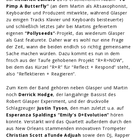
Pimp A Butterfly”
(an dem Martin als Altsaxophonist,
Keyboarder und Produzent mitwirkte, während Glasper
zu einigen Tracks Klavier und Keyboards beisteuerte)
und schließlich letztes Jahr bei Martins gefeiertem
eigenen
“Pollyseeds”
-Projekt, das wiederum Glasper
als Gast featurete. Daher war es wohl nur eine Frage
der Zeit, wann die beiden endlich so richtig gemeinsame
Sache machen würden. Dazu kommt es nun in dem
frisch aus der Taufe gehobenen Projekt “R+R=NOW”,
bei dem das Kürzel “R+R” für “Reflect + Respond” steht,
also “Reflektieren + Reagieren”.
Zum Kern der Band gehören neben Glasper und Martin
noch
Derrick Hodge
, der langjährige Bassist des
Robert Glasper Experiment, und der druckvolle
Schlagzeuger
Justin Tyson
, den man zuletzt u.a. auf
Esperanza Spaldings “Emily’s D+Evolution”
hören
konnte. Verstärkt wird das Quartett außerdem durch den
aus New Orleans stammenden innovativen Trompeter
Christian Scott aTunde Adjuah
sowie den DJ, Rapper