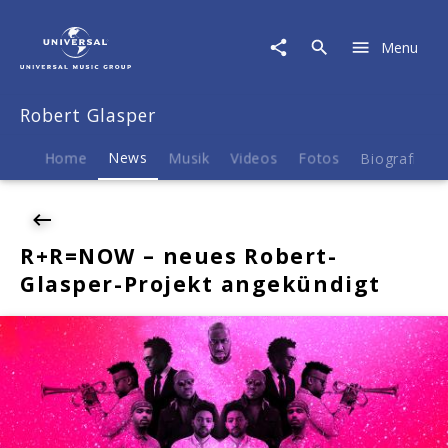
Robert
Glasper
Menu
|
News
|
Robert Glasper
R+R=NOW
-
neues
Home
News
Musik
Videos
Fotos
Biografie
Robert-
Glasper-
Projekt
angekündigt
R+R=NOW – neues Robert-
Glasper-Projekt angekündigt