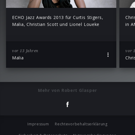
ECHO Jazz Awards 2013 für Curtis Stigers,
Chri
Malia, Christian Scott und Lionel Loueke
in A
vor 13 Jahren
vor 
Malia
Chri
Mehr von Robert Glasper
Impressum
Rechtevorbehaltserklärung