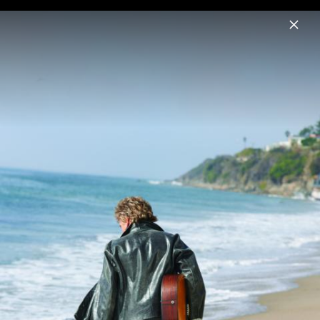
Menu
Rod Stewart
Home
News
Musik
Videos
Fotos
Biografie
Pressebilder 2018