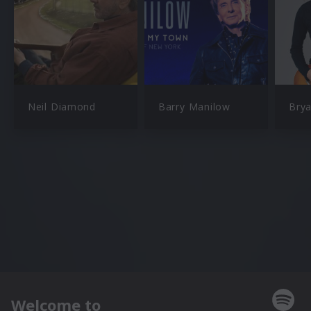
Neil Diamond
Barry Manilow
Bry