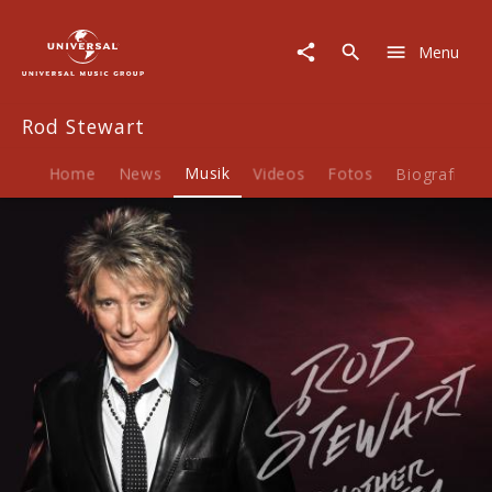
Rod
Stewart
Menu
|
Musik
|
Rod Stewart
Another
Country
Home
News
Musik
Videos
Fotos
Biografie