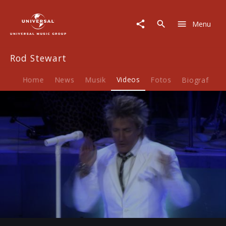
Rod
Stewart
Menu
|
Video
|
Rod Stewart
"Time"
-
Albumtrailer
Home
News
Musik
Videos
Fotos
Biografie
(Lange
Version)
Play
-05:41
Play
Mute
Ent