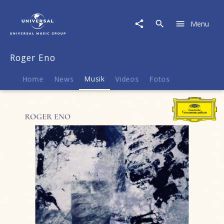
Roger
Eno
Menu
|
Musik
|
Roger Eno
The
Skies,
they
Home
News
Musik
Videos
Fotos
shift
like
chords