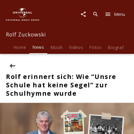
Rolf
Zuckowski
Menu
|
News
|
Rolf Zuckowski
Rolf
erinnert
sich:
Home
News
Musik
Videos
Fotos
Biografie
Wie
"Unsre
Schule
hat
Rolf erinnert sich: Wie “Unsre
keine
Schule hat keine Segel” zur
Segel"
zur
Schulhymne wurde
Schulhymne
wurde