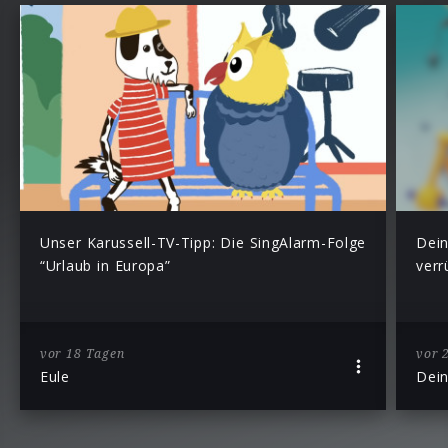
Unser Karussell-TV-Tipp: Die SingAlarm-Folge
Dein
“Urlaub in Europa”
verr
vor 18 Tagen
vor 
Eule
Dei