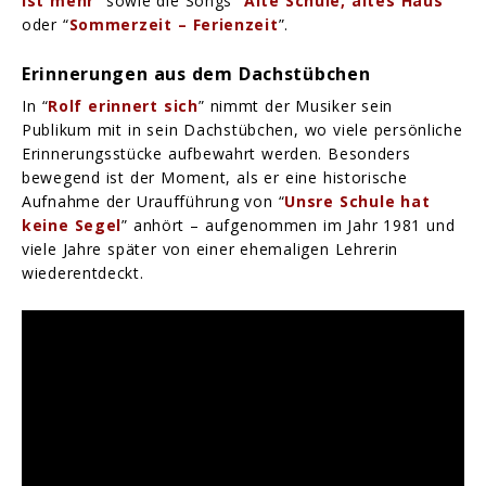
ist mehr
” sowie die Songs “
Alte Schule, altes Haus
”
oder “
Sommerzeit – Ferienzeit
”.
Erinnerungen aus dem Dachstübchen
In “
Rolf erinnert sich
” nimmt der Musiker sein
Publikum mit in sein Dachstübchen, wo viele persönliche
Erinnerungsstücke aufbewahrt werden. Besonders
bewegend ist der Moment, als er eine historische
Aufnahme der Uraufführung von “
Unsre Schule hat
keine Segel
” anhört – aufgenommen im Jahr 1981 und
viele Jahre später von einer ehemaligen Lehrerin
wiederentdeckt.