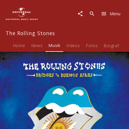
The
Rolling
Menu
Stones
|
Musik
The Rolling Stones
|
Bridges
To
Home
News
Musik
Videos
Fotos
Biografie
Buenos
Aires