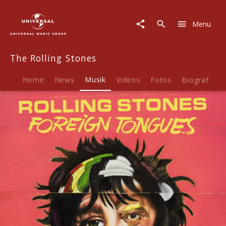
The
Rolling
Menu
Stones
|
Musik
The Rolling Stones
|
Foreign
Tongues
Home
News
Musik
Videos
Fotos
Biografie