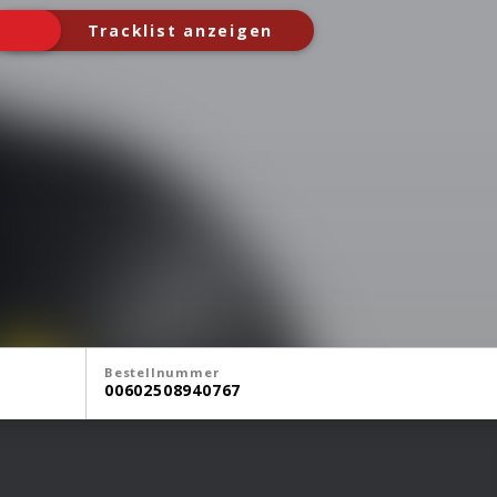
Tracklist anzeigen
Bestellnummer
00602508940767