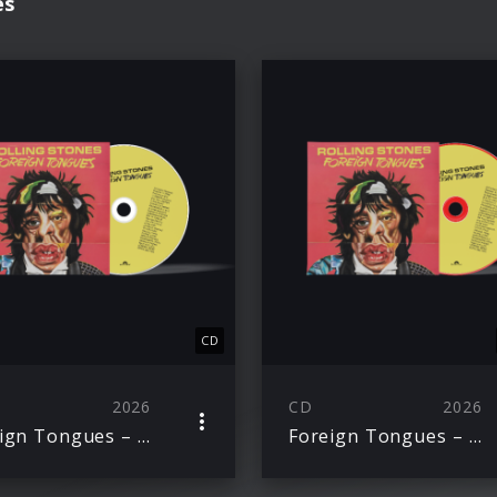
es
CD
2026
CD
2026
Foreign Tongues – CD
Foreign Tongues – Red CD