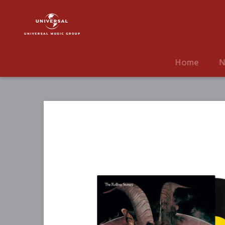
The
Rolling
Stones
|
Musik
Home
N
|
Goats
Head
Soup