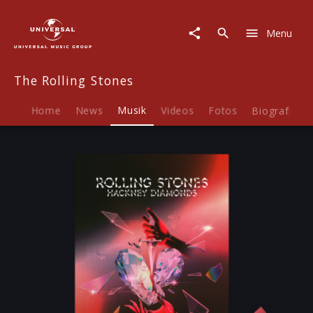
The
Rolling
Menu
Stones
|
Musik
The Rolling Stones
|
Hackney
Diamonds
Home
News
Musik
Videos
Fotos
Biografie