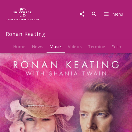
Ronan
Keating
Menu
|
Musik
|
Ronan Keating
Forever
And
Ever,
Home
News
Musik
Videos
Termine
Fotos
B
Amen