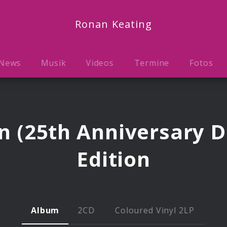
Ronan Keating
News
Musik
Videos
Termine
Fotos
n (25th Anniversary D
Edition
Album
2CD
Coloured Vinyl 2LP