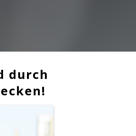
d durch
decken!