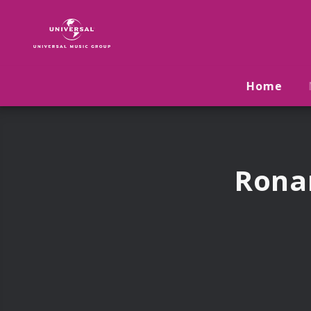
Ronan
Keating
|
Musik
&
Home
Merch
Rona