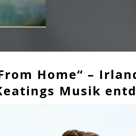
From Home“ – Irlan
eatings Musik ent