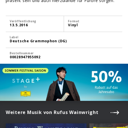
präsent sein und auch hierzulande für Furore sorgen.
Veröffentlichung
Format
13.5.2016
Vinyl
Label
Deutsche Grammophon (DG)
Bestellnummer
00028947955092
Weitere Musik von Rufus Wainwright