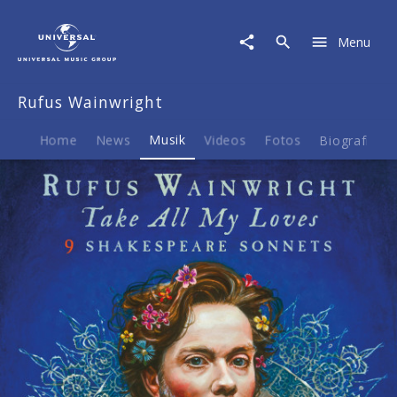
Rufus
Wainwright
Menu
|
Musik
|
Rufus Wainwright
Take
All
My
Home
News
Musik
Videos
Fotos
Biografie
Loves
-
9
Shakespeare
Sonnets