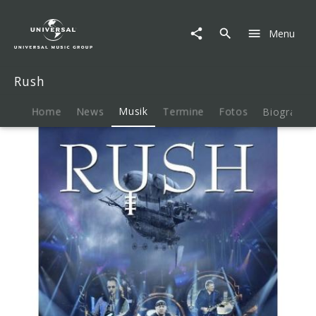
Rush
|
Menu
Musik
|
Clockwork
Rush
Angels
Tour
(2-
Home
News
Musik
Termine
Fotos
Biografie
DVD):
Rush