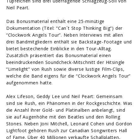
Tüpfelchen sind drei überragende Schlagzeug-Soli von
Neil Peart.
Das Bonusmaterial enthält eine 25-minütige
Dokumentation (Titel: “Can´t Stop Thinking Big”) der
“Clockwork Angels Tour”. Neben Interviews mit allen
drei Bandmitgliedern enthält sie Backstage-Footage und
bietet bestechende Einblicke in den Tour-Alltag.
Zusätzlich präsentiert das Bonusmaterial einen
beeindruckenden Soundcheck-Mitschnitt der Hitsingle
“Limelight” von Rush sowie diverse lustige Film-Clips,
welche die Band eigens für die “Clockwork Angels Tour”
aufgenommen hatte.
Alex Lifeson, Geddy Lee und Neil Peart: Gemeinsam
sind sie Rush, ein Phänomen in der Rockgeschichte. Was
die Anzahl ihrer Gold- und Platinalben anbelangt, sind
sie auf Augenhöhe mit den Beatles und den Rolling
Stones. Neben Joni Mitchell, Leonard Cohen und Gordon
Lightfoot gehören Rush zur Canadian Songwriters Hall
of Fame. Über 40 Millionen verkaufte Schallplatten,