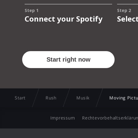
Start
Rush
Musik
Moving Pict
Impressum
Rechtevorbehaltserkläru