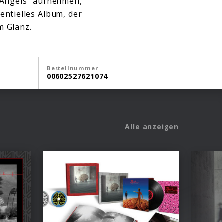
 Angels” aufnehmen,
entielles Album, der
m Glanz.
Bestellnummer
00602527621074
Alle anzeigen