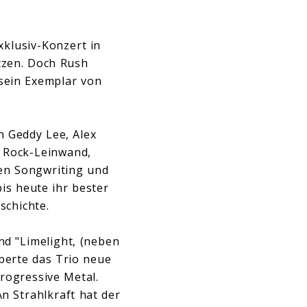
xklusiv-Konzert in
ätzen. Doch Rush
 sein Exemplar von
n Geddy Lee, Alex
e Rock-Leinwand,
hen Songwriting und
bis heute ihr bester
schichte.
nd "Limelight, (neben
berte das Trio neue
rogressive Metal.
n Strahlkraft hat der