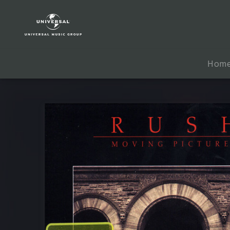
Rush
|
Musik
|
Moving
Hom
Pictures