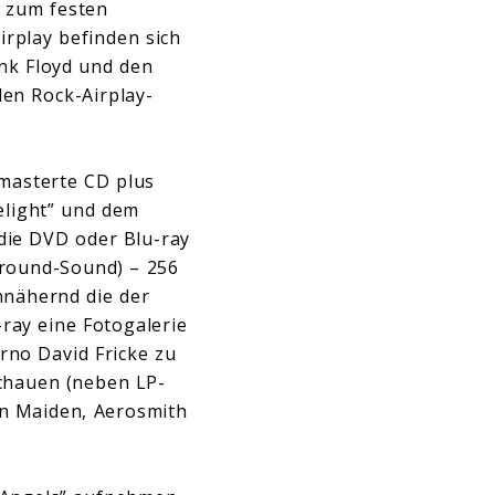
t zum festen
irplay befinden sich
nk Floyd und den
len Rock-Airplay-
emasterte CD plus
elight” und dem
 die DVD oder Blu-ray
rround-Sound) – 256
nnähernd die der
ray eine Fotogalerie
rno David Fricke zu
chauen (neben LP-
on Maiden, Aerosmith