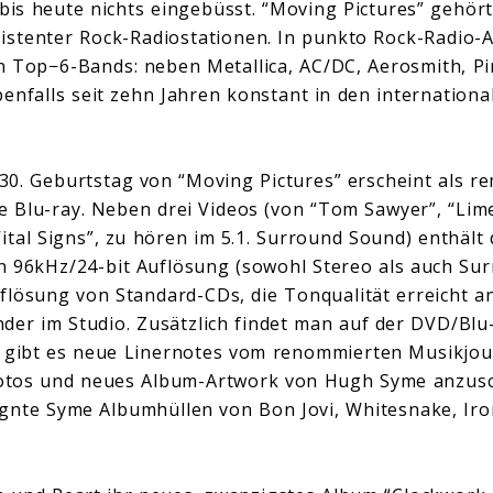
is heute nichts eingebüsst. “Moving Pictures” gehör
istenter Rock-Radiostationen. In punkto Rock-Radio-A
 Top−6-Bands: neben Metallica, AC/DC, Aerosmith, Pi
benfalls seit zehn Jahren konstant in den internationa
0. Geburtstag von “Moving Pictures” erscheint als r
 Blu-ray. Neben drei Videos (von “Tom Sawyer”, “Lim
Vital Signs”, zu hören im 5.1. Surround Sound) enthält
n 96kHz/24-bit Auflösung (sowohl Stereo als auch Su
flösung von Standard-CDs, die Tonqualität erreicht a
der im Studio. Zusätzlich findet man auf der DVD/Blu-
t gibt es neue Linernotes vom renommierten Musikjou
-Fotos und neues Album-Artwork von Hugh Syme anzus
ignte Syme Albumhüllen von Bon Jovi, Whitesnake, Ir