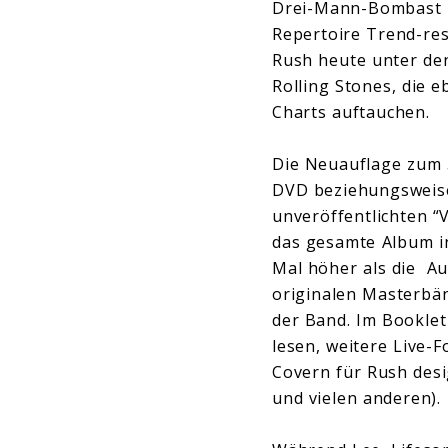
Drei-Mann-Bombast b
Repertoire Trend-res
Rush heute unter den
Rolling Stones, die e
Charts auftauchen.
Die Neuauflage zum 3
DVD beziehungsweise
unveröffentlichten “
das gesamte Album i
Mal höher als die Au
originalen Masterbän
der Band. Im Bookle
lesen, weitere Live
Covern für Rush des
und vielen anderen).