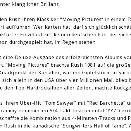
ter klanglicher Brillanz.
en Rush ihren Klassiker “Moving Pictures” in einem E
rt aufführen. Wer Karten hat, darf sich glücklich sch
nkfurter Einzelauftritt keinen deutschen Fan, der sich
hon durchgespielt hat, im Regen stehen.
t eine Deluxe-Ausgabe des erfolgreichsten Albums vo
rt. “Moving Pictures” brachte Rush 1981 auf die groß
nackpunkt der Kanadier, war ein Gipfelsturm in Sac
e sich allein in den USA über vier Millionen Mal, blieb 
u den Top-Hardrockalben aller Zeiten, machte Rockge
s ihrem Über-Hit “Tom Sawyer” mit “Red Barchetta” u
Grammy nominierten 5/4-Takt-Instrumental “YYZ”) ero
 schaffte die Kombination aus 4-Minuten-Tracks und P
Rush in die kanadische “Songwriters Hall of Fame”. A