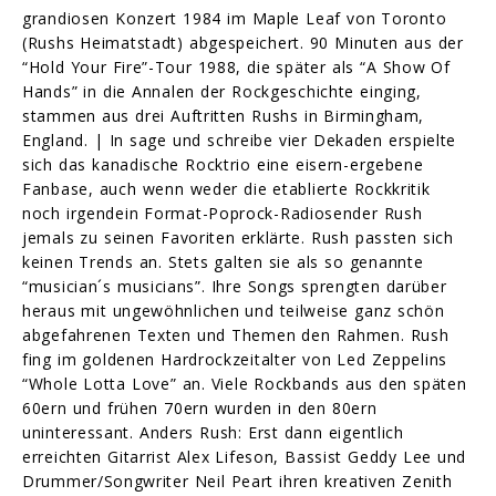
grandiosen Konzert 1984 im Maple Leaf von Toronto
(Rushs Heimatstadt) abgespeichert. 90 Minuten aus der
“Hold Your Fire”-Tour 1988, die später als “A Show Of
Hands” in die Annalen der Rockgeschichte einging,
stammen aus drei Auftritten Rushs in Birmingham,
England. | In sage und schreibe vier Dekaden erspielte
sich das kanadische Rocktrio eine eisern-ergebene
Fanbase, auch wenn weder die etablierte Rockkritik
noch irgendein Format-Poprock-Radiosender Rush
jemals zu seinen Favoriten erklärte. Rush passten sich
keinen Trends an. Stets galten sie als so genannte
“musician´s musicians”. Ihre Songs sprengten darüber
heraus mit ungewöhnlichen und teilweise ganz schön
abgefahrenen Texten und Themen den Rahmen. Rush
fing im goldenen Hardrockzeitalter von Led Zeppelins
“Whole Lotta Love” an. Viele Rockbands aus den späten
60ern und frühen 70ern wurden in den 80ern
uninteressant. Anders Rush: Erst dann eigentlich
erreichten Gitarrist Alex Lifeson, Bassist Geddy Lee und
Drummer/Songwriter Neil Peart ihren kreativen Zenith