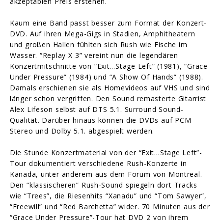
akzeptablen Preis erstehen.
Kaum eine Band passt besser zum Format der Konzert-
DVD. Auf ihren Mega-Gigs in Stadien, Amphitheatern
und großen Hallen fühlten sich Rush wie Fische im
Wasser. “Replay X 3” vereint nun die legendären
Konzertmitschnitte von “Exit…Stage Left” (1981), “Grace
Under Pressure” (1984) und “A Show Of Hands” (1988).
Damals erschienen sie als Homevideos auf VHS und sind
länger schon vergriffen. Den Sound remasterte Gitarrist
Alex Lifeson selbst auf DTS 5.1. Surround Sound-
Qualität. Darüber hinaus können die DVDs auf PCM
Stereo und Dolby 5.1. abgespielt werden.
Die Stunde Konzertmaterial von der “Exit…Stage Left”-
Tour dokumentiert verschiedene Rush-Konzerte in
Kanada, unter anderem aus dem Forum von Montreal.
Den “klassischeren” Rush-Sound spiegeln dort Tracks
wie “Trees”, die Riesenhits “Xanadu” und “Tom Sawyer”,
“Freewill” und “Red Barchetta” wider. 70 Minuten aus der
“Grace Under Pressure”-Tour hat DVD 2 von ihrem