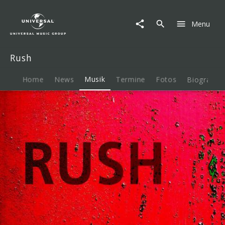
Rush
|
Menu
Musik
|
Replay
Rush
X3
Home
News
Musik
Termine
Fotos
Biografie