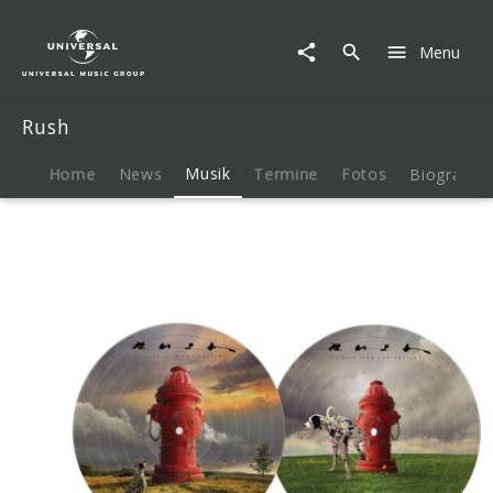
Rush
|
Menu
Musik
|
Signals
Rush
(40th
Anniversary)
Home
News
Musik
Termine
Fotos
Biografie