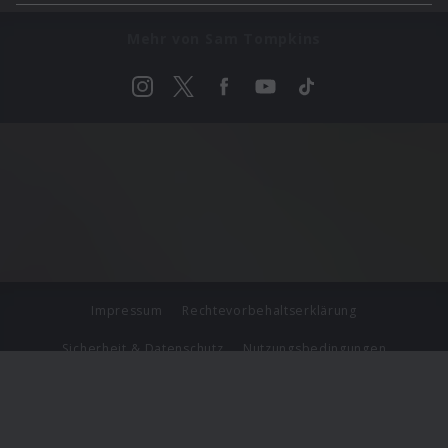
Mehr von Sam Tompkins
Impressum
Rechtevorbehaltserklärung
Sicherheit & Datenschutz
Nutzungsbedingungen
Journalistenlounge
Für Geschäftspartner
Barrierefreiheit Statement