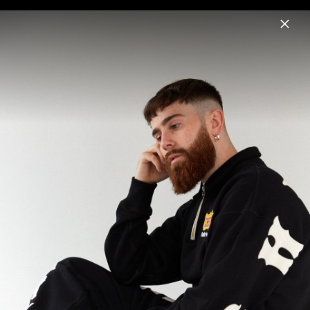
Menu
Sam Tompkins
Home
News
Musik
Termine
Fotos
Biografie
Pressebild "BEAUTY QUEEN" (2026)